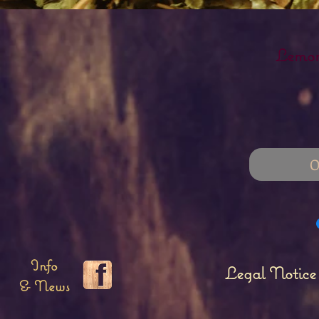
Lemon
O
Info
Legal Notice
& News