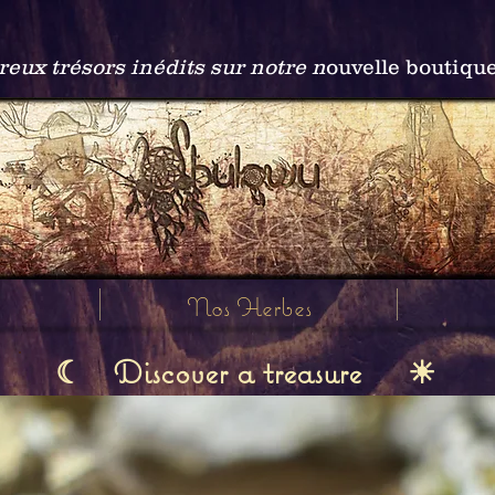
ux trésors inédits sur notre n
ouvelle boutiqu
Nos Herbes
Discover a treasure
☾
☀