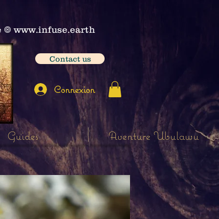
e
𖣠
www.infuse.earth
Contact us
Connexion
Guides
Aventure Ubulawu