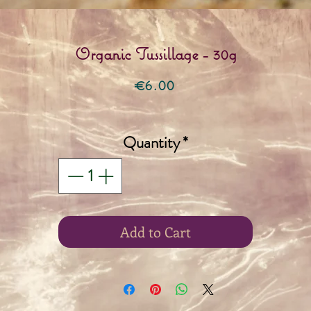
Organic Tussillage - 30g
Price
€6.00
Quantity
*
Add to Cart