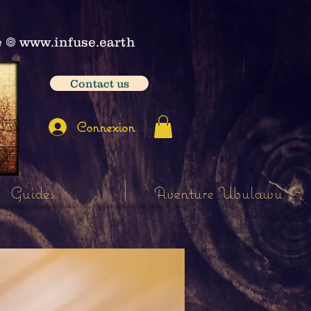
e
𖣠
www.infuse.earth
Contact us
Connexion
Guides
Aventure Ubulawu