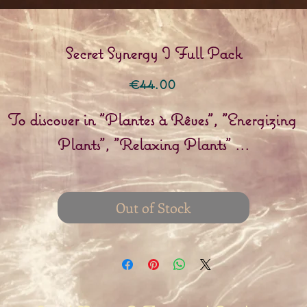
Secret Synergy I Full Pack
Price
€44.00
To discover in "Plantes à Rêves", "Energizing 
Plants", "Relaxing Plants" ...
Out of Stock