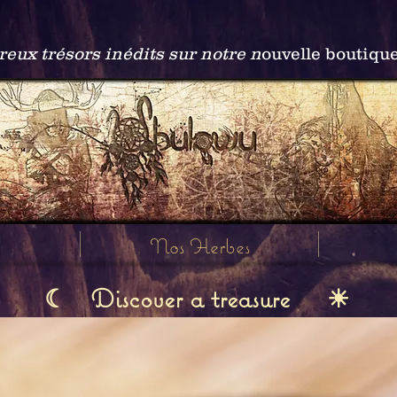
ux trésors inédits sur notre n
ouvelle boutiqu
Nos Herbes
Discover a treasure
☾
☀