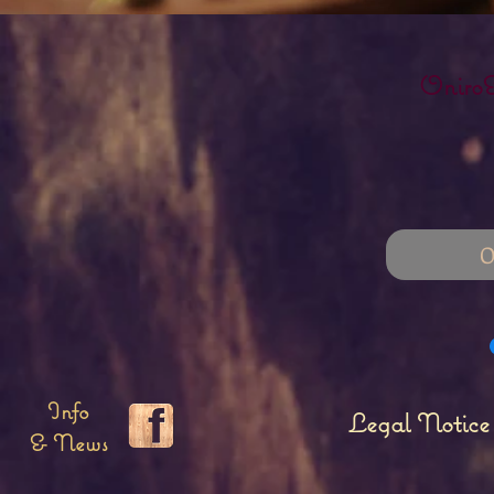
Oniro&
O
Info
Legal Notice
& News