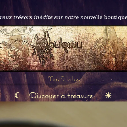
ux trésors inédits sur notre n
ouvelle boutiqu
Nos Herbes
Discover a treasure
☾
☀