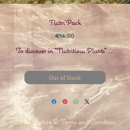
Nutri'Pack
Price
€14.00
To discover in "Nutritious Plants" ...
Out of Stock
Legal Notice & Terms and Condtion