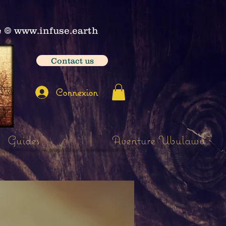
e
𖣠
www.infuse.earth
Contact us
Connexion
Guides
Aventure Ubulawu