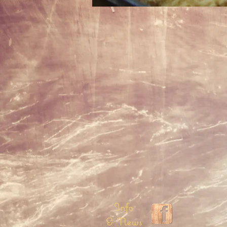
Info
& News