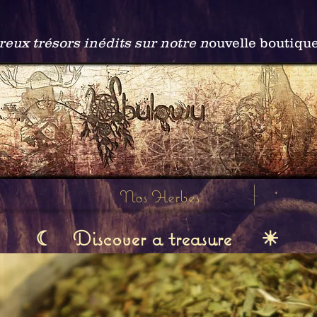
ux trésors inédits sur notre n
ouvelle boutiqu
Nos Herbes
Discover a treasure
☾
☀