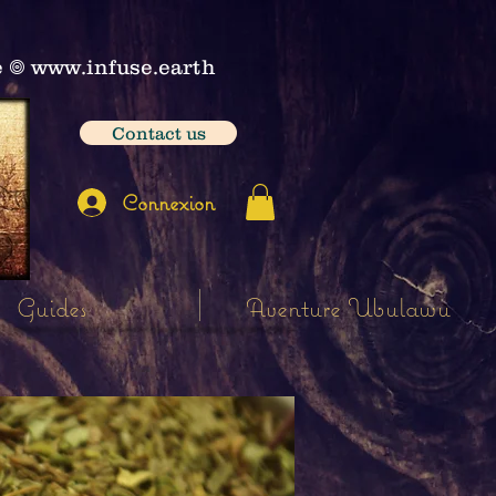
e
𖣠
www.infuse.earth
Contact us
Connexion
Guides
Aventure Ubulawu