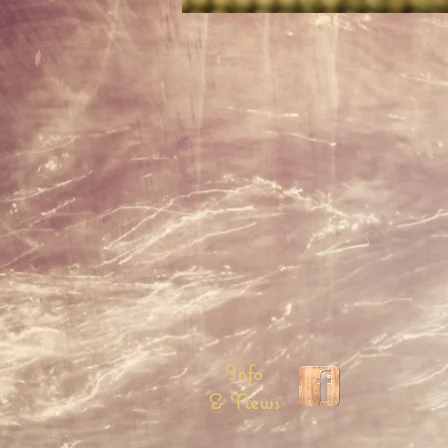
Info
& News