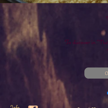
To discover in "Nut
O
Info