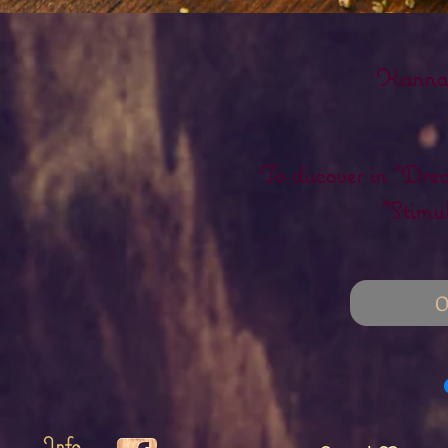
Kanna 
To discover in "Dr
"Stimul
O
Info