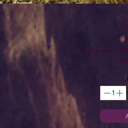
G
To discover in "P
Sti