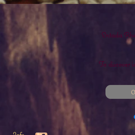
Entada Rhee
To discover i
O
Info