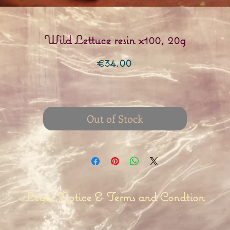
Wild Lettuce resin x100, 20g
Price
€34.00
Out of Stock
Legal Notice & Terms and Condtion