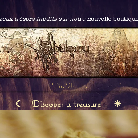
ux trésors inédits sur notre n
ouvelle boutiqu
Nos Herbes
Discover a treasure
☾
☀