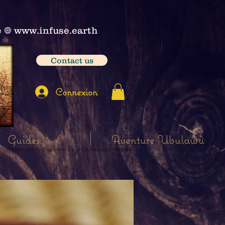
e
𖣠
www.infuse.earth
Contact us
Connexion
Guides
Aventure Ubulawu