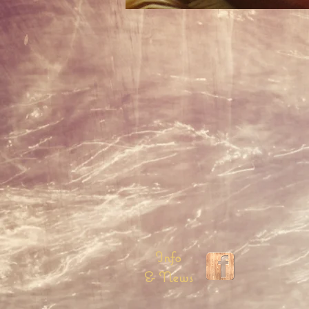
Info
& News