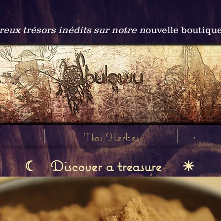
ux trésors inédits sur notre n
ouvelle boutiqu
Nos Herbes
Discover a treasure
☾
☀