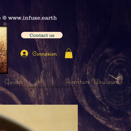
e
𖣠
www.infuse.earth
Contact us
Connexion
Guides
Aventure Ubulawu