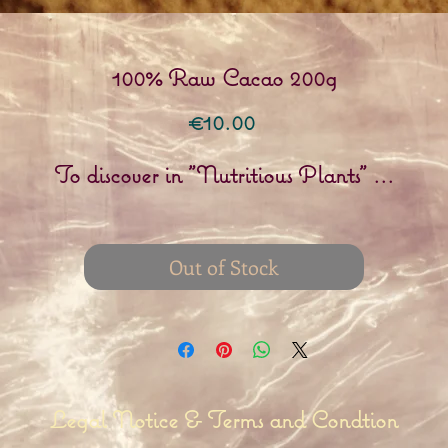
100% Raw Cacao 200g
Price
€10.00
To discover in "Nutritious Plants" ...
Out of Stock
Legal Notice & Terms and Condtion