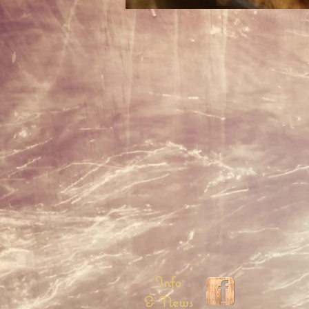
Info
& News