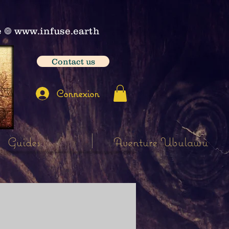
e
𖣠
www.infuse.earth
Contact us
Connexion
Guides
Aventure Ubulawu