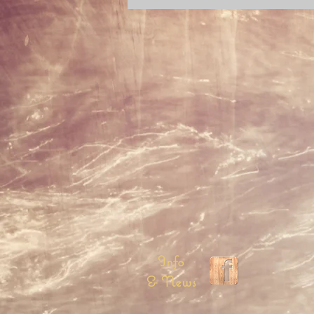
Info
& News