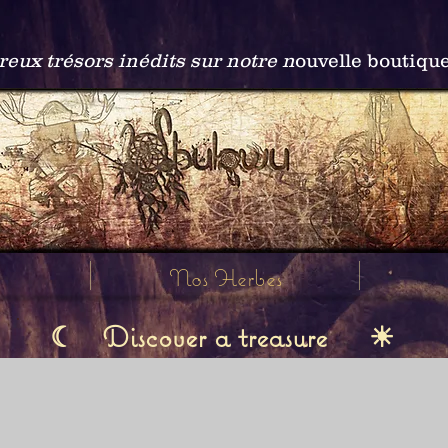
ux trésors inédits sur notre n
ouvelle boutiqu
Nos Herbes
Discover a treasure
☾
☀