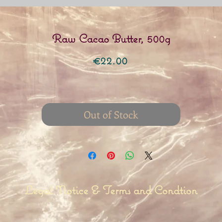
Raw Cacao Butter, 500g
Price
€22.00
Out of Stock
Legal Notice & Terms and Condtion