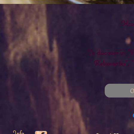
Kris
To discover in "P
Relaxantes", "
O
Info