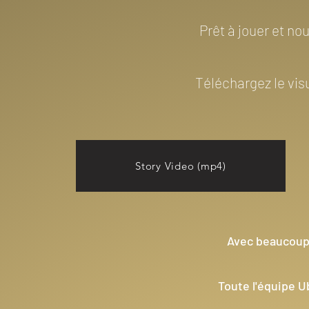
Prêt à jouer et no
Téléchargez le vis
Story Video (mp4)
Avec beaucoup 
T
oute l'équipe Ub