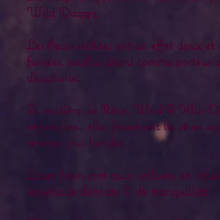
Wild Dagga.
Les fleurs séchées ont un effet doux et 
fumées, parfois décris comme porteur d
d'euphorie.
En matière de Rêve, Wild & Klip Da
réputation, elles favorisent les rêves a
rendres plus lucides...
Leurs fleurs sont aussi utilisées en inf
sensorielle d'écoute & de tranquillité.