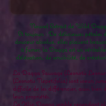
Nouvel Extrait de Wild Dagg
Et toujours : De délicieuses pétale
douceur absolue, elles plaisent bea
à fumer, la Dagga est un véritable
d'élévation, de sensibilité, de créati
La Dagga Sauvage (Leonotis Leonur
(Leonotis Nepetifolia) sont soeurs jumell
difficile de les différencier, aussi bien
leurs propriétés.
La Klip Dagga semble cependant plus