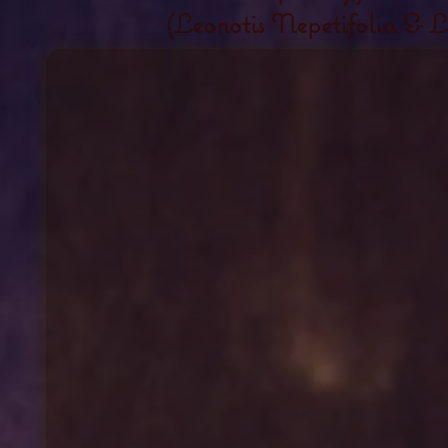
(Leonotis Nepetifolia & L