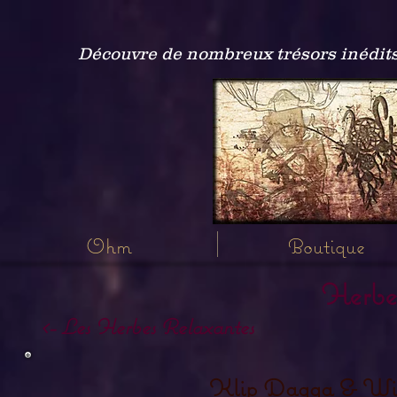
Découvre de nombreux trésors inédits
Ohm
Boutique
Herbe
<- Les Herbes Relaxantes
Klip Dagga & Wi