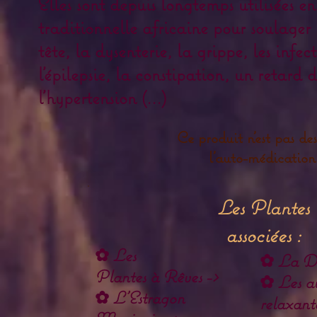
Elles sont depuis longtemps utilisées e
traditionnelle africaine pour soulager 
tête, la dysenterie, la grippe, les infe
l'épilepsie, la constipation, un retard d
l'hypertension (...)
Ce produit n'est pas des
l'auto-médication
Les Plantes
associées :
✿
Les
✿
La Da
Plantes à Rêves ->
✿
Les au
✿
L'Estragon
relaxante