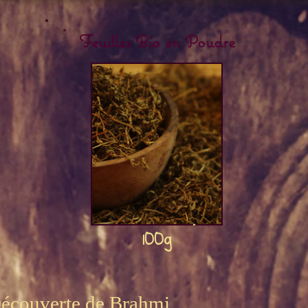
Feuilles Bio en Poudre
Brahmi Bio,
100g
Rupture de stock
écouverte de Brahmi