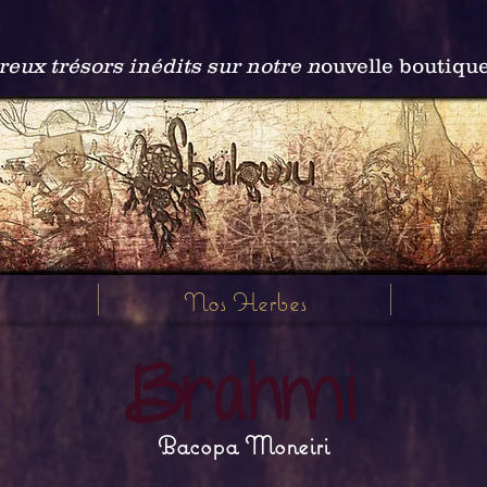
ux trésors inédits sur notre n
ouvelle boutiqu
Nos Herbes
Brahmi
Bacopa Moneiri