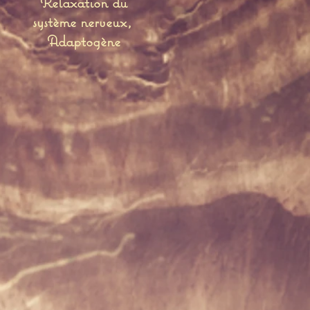
Relaxation du
système nerveux,
Adaptogène