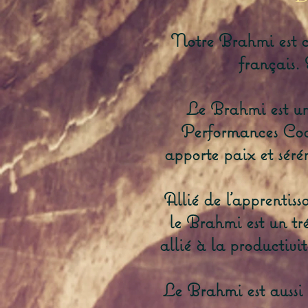
Notre Brahmi est ce
français. 
Le Brahmi est un
Performances Cogni
apporte paix et séré
Allié de l'apprentiss
le Brahmi est un tré
allié à la productivi
Le Brahmi est aussi un