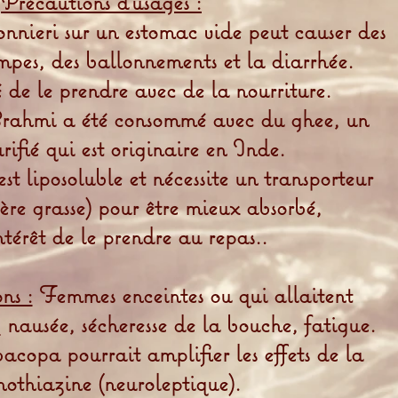
Précautions d'usages :
nieri sur un estomac vide peut causer des
mpes, des ballonnements et la diarrhée.
é de le prendre avec de la nourriture.
rahmi a été consommé avec du ghee, un
rifié qui est originaire en Inde.
t liposoluble et nécessite un transporteur
ère grasse) pour être mieux absorbé,
intérêt de le prendre au repas..
ns :
Femmes enceintes ou qui allaitent
:
nausée, sécheresse de la bouche, fatigue.
acopa pourrait amplifier les effets de la
othiazine (neuroleptique).