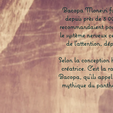
Bacopa Moneiri fa
depuis près de 3 0
recommandaient pour t
le système nerveux ce
de l'attention, dép
Selon la conception h
créatrice. C’est la 
Bacopa, qu’ils appel
mythique du panthéo