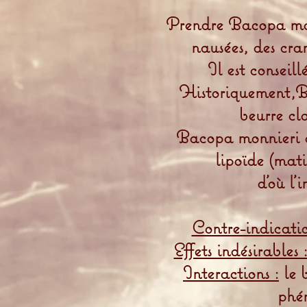
Prendre Bacopa mon
nausées, des cra
Il est conseill
Historiquement,B
beurre cla
Bacopa monnieri es
lipoïde (mati
d'où l'
Contre-indicatio
Effets indésirables 
Interactions :
le b
phén