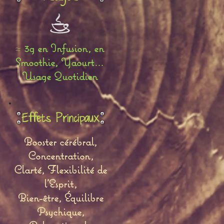
≈
3g en Infusion, en
Smoothie, Yaourt...
Usage Quotidien
Effets Principaux
Booster cérébral,
Concentration,
Clarté, Flexibilité de
l'Esprit,
Bien-être, Équilibre
Psychique,