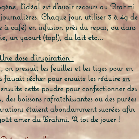
ne, l'idéal est d'avoir recours au Brahmi
 journalières. Chaque jour, utiliser 3 à 4g de
e à café) en infusion près du repas, ou dans
e, un yaourt (top!), du lait etc...
Une dose d'inspiration :
on pressait les feuilles et les tiges pour en
es faisait sécher pour ensuite les réduire
en
 ensuite cette poudre pour confectionner des
s, des boissons rafraîchissantes ou des purées
parations étaient abondamment sucrées afin
goût amer du Brahmi. A toi de jouer !