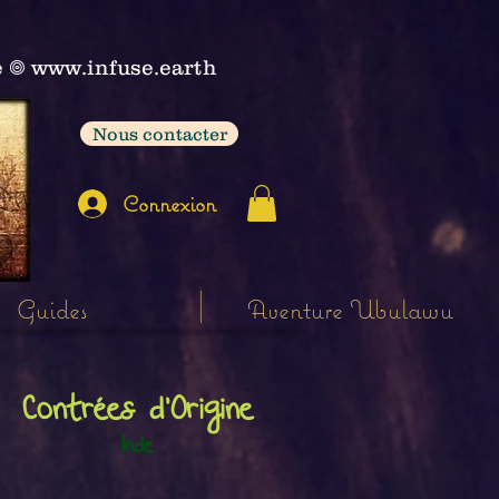
e
𖣠
www.infuse.earth
Nous contacter
Connexion
Guides
Aventure Ubulawu
Contrées d'Origine
Inde