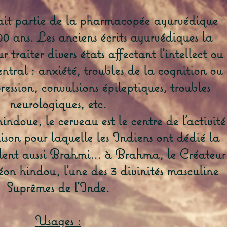
it partie de la pharmacopée ayurvédique
00 ans. Les anciens écrits ayurvédiques la
raiter divers états affectant l'intellect ou
ntral : anxiété, troubles de la cognition ou
ression, convulsions épileptiques, troubles
neurologiques, etc.
indoue, le cerveau est le centre de l’activité
raison pour laquelle les Indiens ont dédié la
lent aussi Brahmi... à Brahma, le Créateur
n hindou, l'une des 3 divinités masculine
Suprêmes de l'Inde.
Usages :