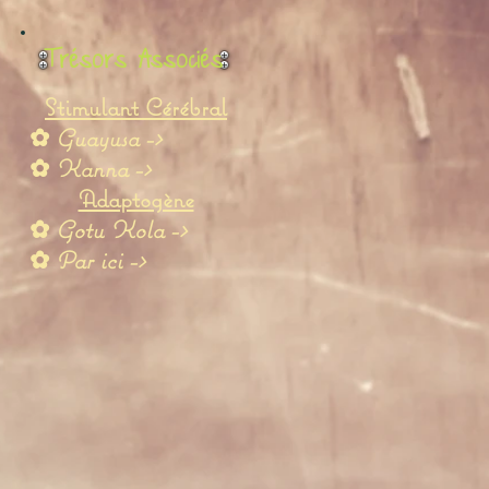
Trésors Associés
Stimulant Cérébral
✿
Guayusa ->
✿
Kanna ->
Adaptogène
✿
Gotu Kola ->
✿
Par ici ->