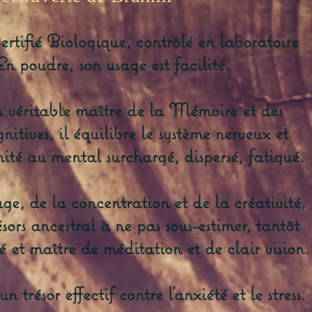
rtifié Biologique, contrôlé en laboratoire
En poudre, son usage est facilité.
 véritable maître de la Mémoire et des
tives, il équilibre le système nerveux et
nité au mental surchargé, dispersé, fatigué.
age, de la concentration et de la créativité,
sors ancestral à ne pas sous-estimer, tantôt
té et maître de méditation et de clair vision.
 trésor effectif contre l'anxiété et le stress.