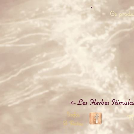
Ce produi
<- Les Herbes Stimula
Infos
Me
& Actus