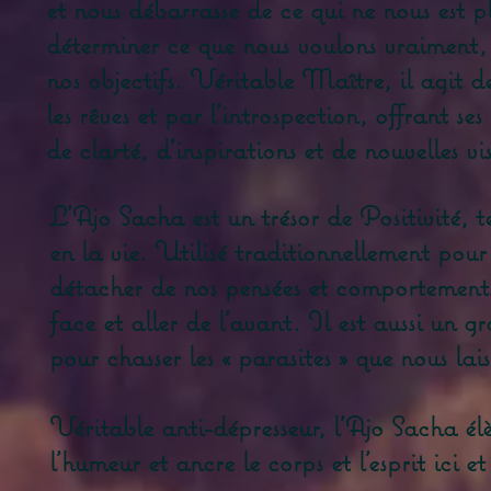
et nous débarrasse de ce qui ne nous est pl
déterminer ce que nous voulons vraiment, 
nos objectifs. Véritable Maître, il agit 
les rêves et par l'introspection, offrant ses
de clarté, d'inspirations et de nouvelles vis
L'Ajo Sacha est un trésor de Positivité, t
en la vie. Utilisé traditionnellement pour
détacher de nos pensées et comportements n
face et aller de l'avant. Il est aussi un 
pour chasser les « parasites » que nous la
Véritable anti-dépresseur, l'Ajo Sacha élèv
l'humeur et ancre le corps et l'esprit ici 