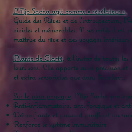
L'Ajo Sacha agit comme « révélateur »,
Guide des Rêves et de l'introspection, l'A
vivides et mémorables. A ses cotés il est p
maîtrise du rêve et des voyages intérieurs.
Plante de Clarté
, à l'instar de toutes les
leurs sens. Elle apporte ainsi précision et
et extra-sensorielles que dans l'intellect.
Sur le plan physique
, l'Ajo Sacha protège,
Anti-inflammatoire, anti fongique et ant
Détoxifiante et puissant purifiant du san
Renforce le système immunitaire