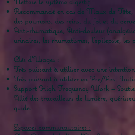
Nettoie le système digestif
Recommandé en cas de Maux de Tête, Fiè
des poumons, des reins, du foi et du cerv
Anti-rhumatique, Anti-douleur (analgésique
urinaires, les rhumatismes, l'epilepsie, les 
Clés d'Usages :
Très puissant à utiliser avec une intention
Très puissant à utiliser en Pre/Post Initi
Support High Frequency Work – Soutien l
Allié des travailleurs de lumière, guérisse
guide.
Espaces communautaires :