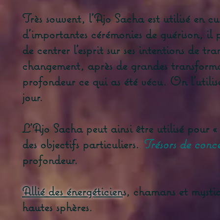
Très souvent, l'Ajo Sacha est utilisé en c
d'importantes cérémonies de guérison, il p
de centrer l'esprit sur ses intentions de 
changement, après de grandes transformati
profondeur ce qui as été vécu. On l'utilis
jour.
L'Ajo Sacha peut ainsi être utilisé pour « 
des objectifs particuliers.
Trésors de conce
profondeur.
Allié des énergéticien
s, chamans et mystiqu
hautes sphères.