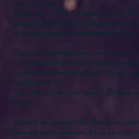
montre la voie...
Universel, il s'offre à tout un chacun. So
puissante à la fois, ne bouleversant pas la 
un cadeau à mettre entre toutes les mains
Aucune contre-indication pour ce trésor s
consommé en thé révèle les saveurs exotiqu
bouillon complexe et raffiné ! Un goût de
réconfortant :)
Un petit pois de cette résine suffit pour 
félicité.
Symbole de lumière, l'Ajo Sacha est gén
puissant esprit masculin, tel un père, qui 