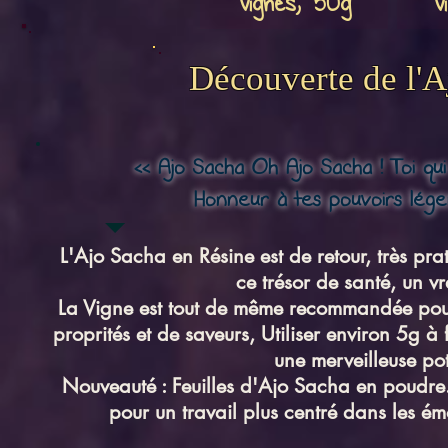
Vignes, 50g
V
Prix
9,00€
Découverte de l'A
<< Ajo Sacha Oh Ajo Sacha ! Toi qui
Honneur à tes pouvoirs lége
L'Ajo Sacha en Résine est de retour, très pr
ce trésor de santé, un vr
La Vigne est tout de même recommandée pou
proprités et de saveurs, Utiliser environ 5g à 
une merveilleuse pot
Nouveauté : Feuilles d'Ajo Sacha en poudre
pour un travail plus centré dans les émo