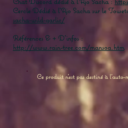
Chat Discord dédié à l'Ajo Sacha :
http
Cercle Dédié à l'Ajo Sacha sur le Towet
sacha-wild-garlic/
Références & + D'infos :
http://www.rain-tree.com/mansoa.htm
Ce produit n'est pas destiné à l'auto