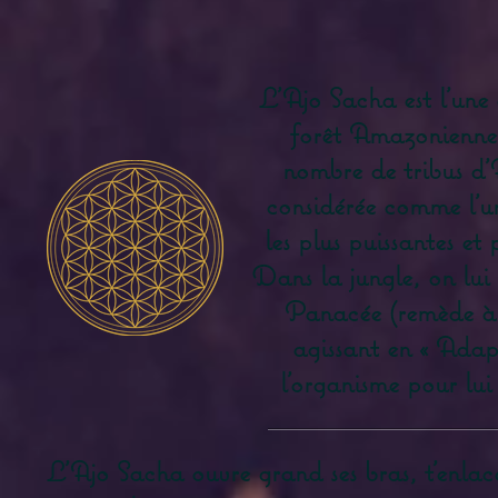
L'Ajo Sacha est l'une 
forêt Amazonienne.
nombre de tribus d'
considérée comme l'un
les plus puissantes et
Dans la jungle, on lui 
Panacée (remède à 
agissant en « Adap
l'organisme pour lui 
L'Ajo Sacha ouvre grand ses bras, t'enlace