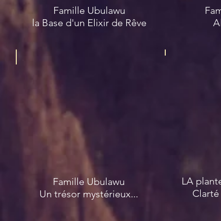
Famille Ubulawu
Fam
la Base d'un Elixir de Rêve
A
Ubhubhubhu
Caléa Zac
LA plant
Famille Ubulawu
Clarté
Un trésor mystérieux...