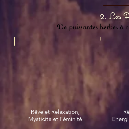
2. Les A
De puissantes herbes à r
Armoise
Guayusa
Rêve et Relaxation,
Rê
Mysticité et Féminité
Energ