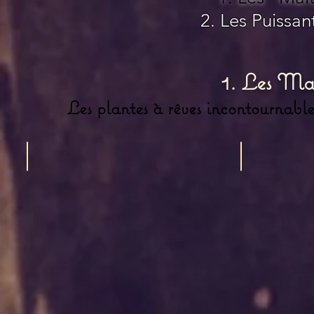
2. Les Puissan
1. Les Maî
Les plantes à rêves incontournabl
Silene Capensis
Mukanya