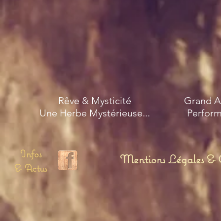
Rêve & Mysticité
Grand A
Une Herbe Mystérieuse...
Perform
Infos
Mentions Légales & C
& Actus