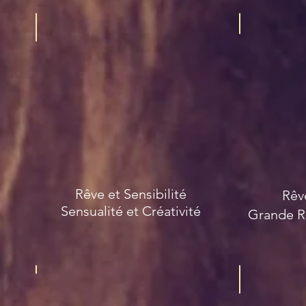
Lys Bleu
Shatavar
Rêve et Sensibilité
Rêv
Sensualité et Créativité
Grande Re
Imphepho
Ginkgo B