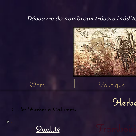
Découvre de nombreux trésors inédits
Ohm
Boutique
Herbe
<- Les Herbes à Calumets
Frambois
Qualité