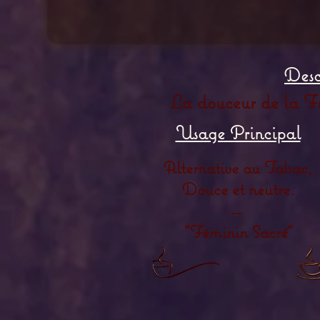
Desc
La douceur de la Fr
Usage Principal
Alternative au Tabac,
Douce et neutre.
--
"Féminin Sacré"