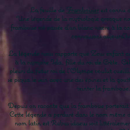
La feuille de
Framboisier
est connu d
Une légende de la mythologie grecque no
framboise est passée d’un blanc nacre à la c
connaissons aujourd’h
La légende nous rapporte que Zeus enfant ava
à la nymphe Ida, fille du roi de Crète. Cel
pleurs du futur roi de l’Olympe voulut cueilli
se piqua le sein avec une des épines et la gout
teinter la framboise
Depuis on raconte que la framboise porterait
Cette légende a perduré dans le nom même d
nom latin est Rubus idaeus soit littéralem