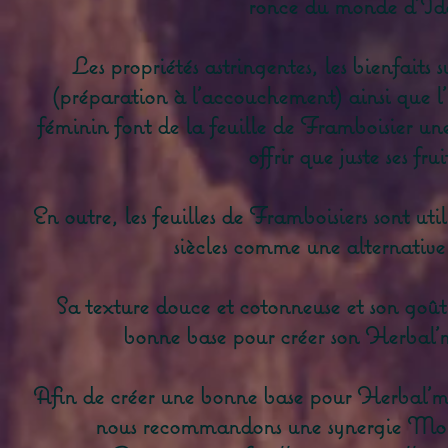
ronce du monde d'Id
Les propriétés astringentes, les bienfaits s
(préparation à l'accouchement) ainsi que l
féminin font de la feuille de Framboisier une
offrir que juste ses frui
En outre, les feuilles de Framboisiers sont uti
siècles comme une alternative
Sa texture douce et cotonneuse et son goût 
bonne base pour créer son Herbal'm
Afin de créer une bonne base pour Herbal'mix
nous recommandons une synergie Mol