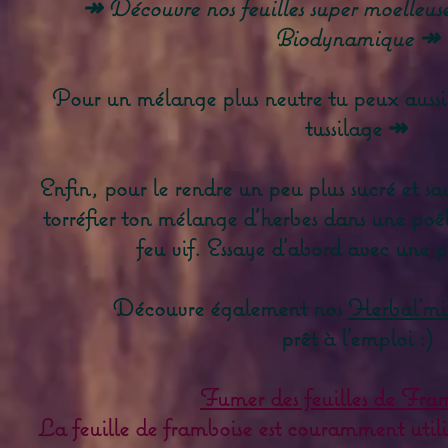
↠ Découvre nos feuilles super moelleu
Biodynamique ↠
Pour un mélange plus neutre tu peux aussi d
tussilage ↠
Enfin, pour le rendre un peu plus sucré et sav
torréfier ton mélange d'herbes dans une poê
feu vif. Essaye d'abord avec une p
Découvre également nos
Herbal'mi
prêt à l'emploi :)
Fumer des feuilles de Fram
La feuille de framboise est couramment utili