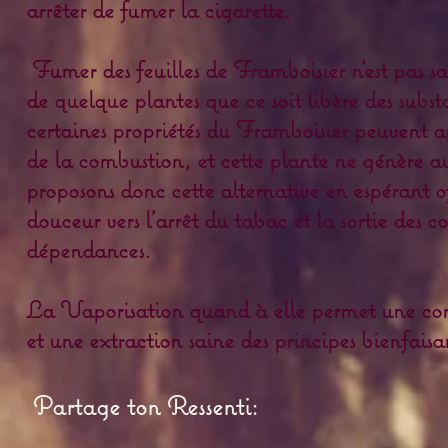
arrêter de fumer la cigarette.
Fumer des feuilles de Framboisier n'est pas s
de quelque plantes que ce soit libère des subs
certaines propriétés du Framboisier peuvent ap
de la combustion, et cette plante ne génère 
proposons donc cette alternative en espérant of
douceur vers l'arrêt du tabac et la sortie des
dépendances.
La Vaporisation quand à elle permet une co
et une extraction saine des principes bienfaisa
Partage ton Ressenti: