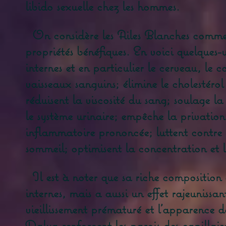
libido sexuelle chez les hommes.
On considère les Ailes Blanches comme 
propriétés bénéfiques. En voici quelques-u
internes et en particulier le cerveau, le 
vaisseaux sanguins; élimine le cholestérol 
réduisent la viscosité du sang; soulage la
le système urinaire; empêche la privation
inflammatoire prononcée; luttent contre l
sommeil; optimisent la concentration et l'
Il est à noter que sa riche composition 
internes, mais a aussi un effet rajeunissan
vieillissement prématuré et l'apparence 
Dalya renforcent les parois des capillair