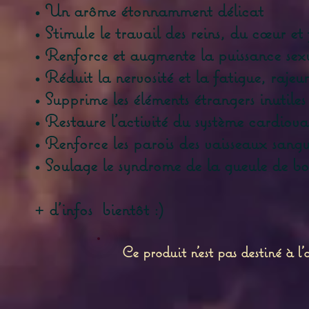
• Un arôme étonnamment délicat
• Stimule le travail des reins, du cœur et 
• Renforce et augmente la puissance sexu
• Réduit la nervosité et la fatigue, rajeu
• Supprime les éléments étrangers inutiles
• Restaure l'activité du système cardiovasc
• Renforce les parois des vaisseaux sangu
• Soulage le syndrome de la gueule de bo
+ d'infos bientôt :)
Ce produit n'est pas destiné à l