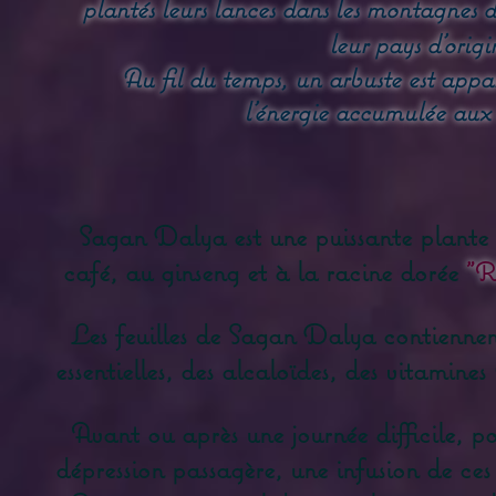
plantés leurs lances dans les montagnes d
leur pays d'origi
Au fil du temps, un arbuste est apparu
l’énergie accumulée aux
Sagan Dalya est une puissante plante s
café, au ginseng et à la racine dorée
"R
Les feuilles de Sagan Dalya contiennent
essentielles, des alcaloïdes, des vitamine
Avant ou après une journée difficile, po
dépression passagère, une infusion de ce