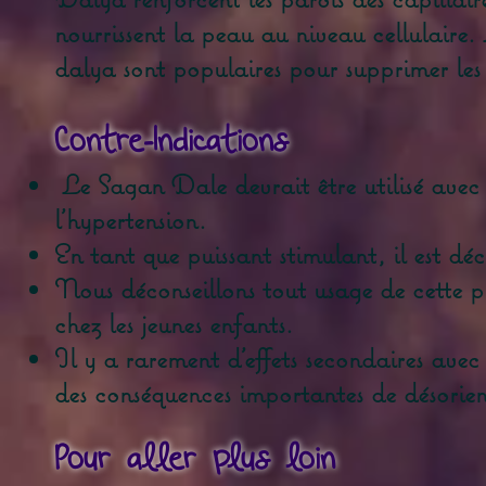
nourrissent la peau au niveau cellulaire.
dalya sont populaires pour supprimer les
Contre-Indications
Le Sagan Dale devrait être utilisé avec 
l'hypertension.
En tant que puissant stimulant, il est dé
Nous déconseillons tout usage de cette pl
chez les jeunes enfants.
Il y a rarement d'effets secondaires ave
des conséquences importantes de désorien
Pour aller plus loin