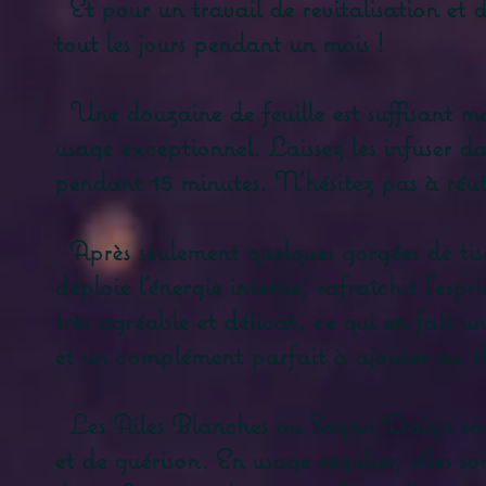
Et pour un travail de revitalisation et de
tout les jours pendant un mois !
Une douzaine de feuille est suffisant mais
usage exceptionnel. Laissez les infuser d
pendant 15 minutes. N'hésitez pas à réuti
Après seulement quelques gorgées de tisa
déploie l'énergie interne, rafraîchit l'e
très agréable et délicat, ce qui en fait u
et un complément parfait à ajouter au th
Les Ailes Blanches ou Sagan Dalya sont
et de guérison. En usage régulier, elles