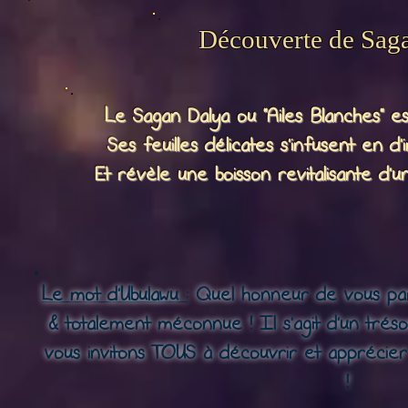
Découverte de Sag
Le Sagan Dalya ou "Ailes Blanches" es
Ses feuilles délicates s'infusent en d
Et révèle une boisson revitalisante d'u
Le mot d'Ubulawu :
Quel honneur de vous par
& totalement méconnue ! Il s'agit d'un tréso
vous invitons TOUS à découvrir et apprécier
!