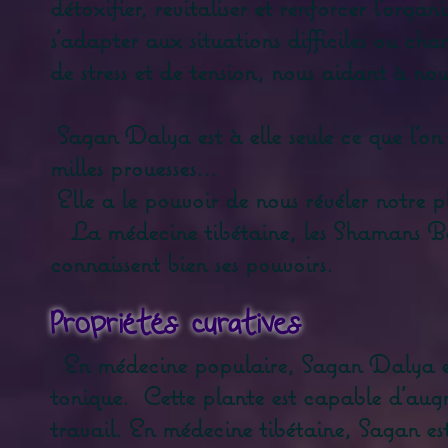
détoxifier, revitaliser et renforcer l'orga
s'adapter aux situations difficiles ou ch
de stress et de tension, nous aidant à nou
Sagan Dalya est à elle seule ce que l'on
milles prouesses...
Elle a le pouvoir de nous révéler notre pl
La médecine tibétaine, les Shamans Bour
connaissent bien ses pouvoirs.
Propriétés curatives
En médecine populaire, Sagan Dalya est
tonique. Cette plante est capable d'aug
travail. En médecine tibétaine, Sagan est