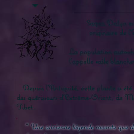
Sagan Dalya est 
originaire de l
La population autoch
l’appelle «aile blanche
Depuis l'Antiquité, cette plante a été 
des guérisseurs d'Extrême-Orient, de M
Tibet.
"
Une ancienne légende raconte que des