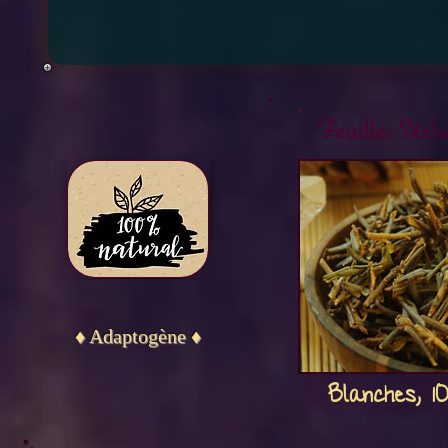
Feuilles Séch
♦ Adaptogène ♦
Ailes
Blanches, 1
Rupture de stock