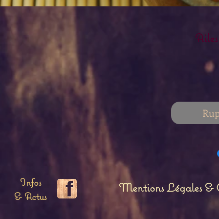
Ailes
Rup
Infos
Mentions Légales & C
& Actus