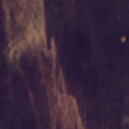
Lys Bleu
Maca
Lys Rouge
Lys Blan