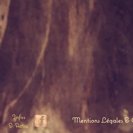
Bala
Guarana
Infos
Mentions Légales & C
& Actus