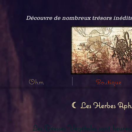
Découvre de nombreux trésors inédits
Ohm
Boutique
☾ Les Herbes Aphro
Les Déesses Végétales sont heureuse