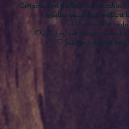
Certaines sont d'ailleurs de véritables P
Qu'elles agissent en éveillant l
En ravivant et renfo
Ou plus en subtilité en ouvrant no
♡ Suis ton intuition pour 
Kanna
Shatavari