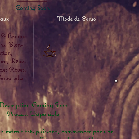
Coming Soon
paux
Mode de Conso'
 & Longue
ens, Bien-
ation,
vre, Rêves
des Rêves,
nsorielle
Description Coming Soon
Produit Disponible
rait très puissant, commencer par une