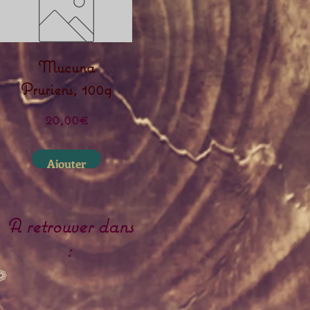
Mucuna
Pruriens, 100g
Prix
20,00€
Ajouter
A retrouver dans
:
❁