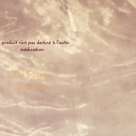
 produit n'est pas destiné à l'auto-
médication
Les Plantes
associées :