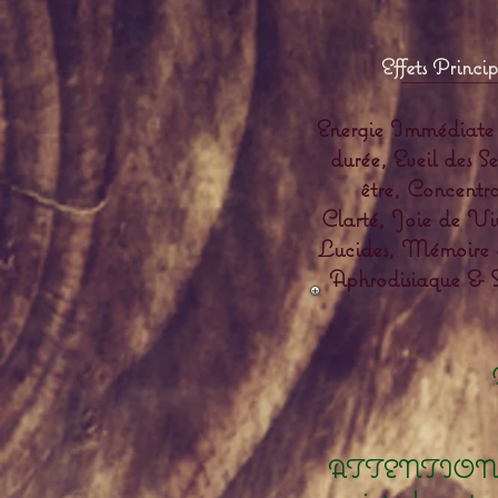
Effets Princi
Energie Immédiate
durée, Eveil des S
être,
Concentr
Clarté, Joie de Vi
Lucides, Mémoire 
Aphrodisiaque & Se
ATTENTION : ext