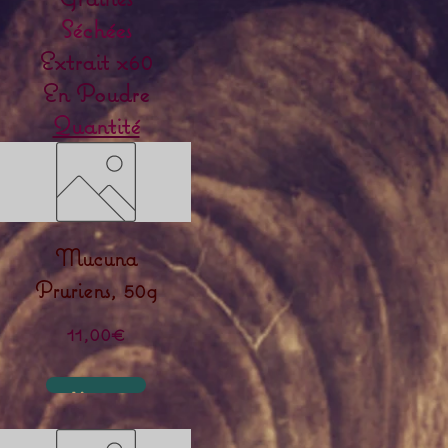
Séchées
Extrait x60
En Poudre
Quantité
Mucuna
Pruriens, 50g
Prix
11,00€
Ajouter