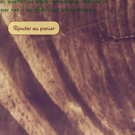
, guetter les effets secondaires, réduire la
per net si les effets sont trop intenses.
Ajouter au panier