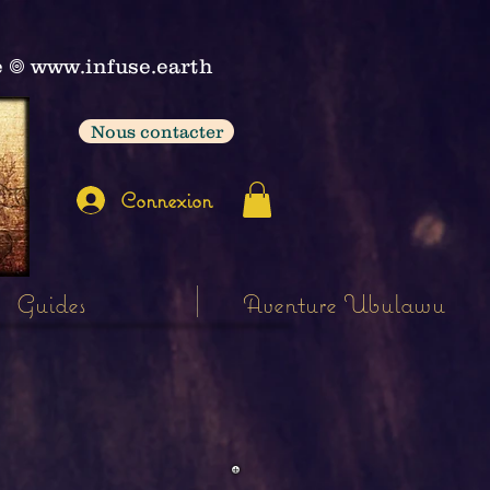
e
𖣠
www.infuse.earth
Nous contacter
Connexion
Guides
Aventure Ubulawu