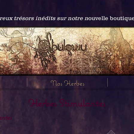
ux trésors inédits sur notre n
ouvelle boutiqu
Nos Herbes
Herbes Stimulantes
ntes