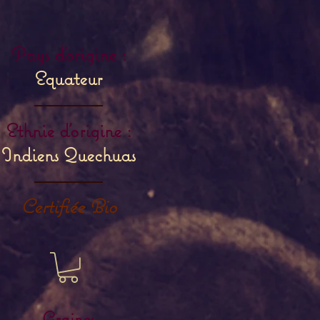
Pays d'origine :
Equateur
Ethnie d'origine :
Indiens Quechuas
Certifiée Bio
Graines