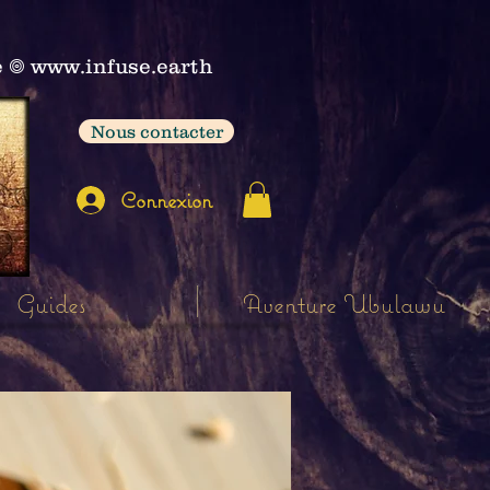
e
𖣠
www.infuse.earth
Nous contacter
Connexion
Guides
Aventure Ubulawu