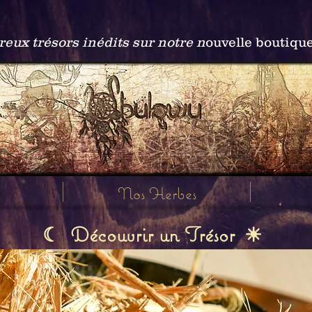
ux trésors inédits sur notre n
ouvelle boutiqu
Nos Herbes
Découvrir un Trésor
☾
☀