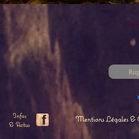
Brah
Rup
Infos
Mentions Légales & C
& Actus