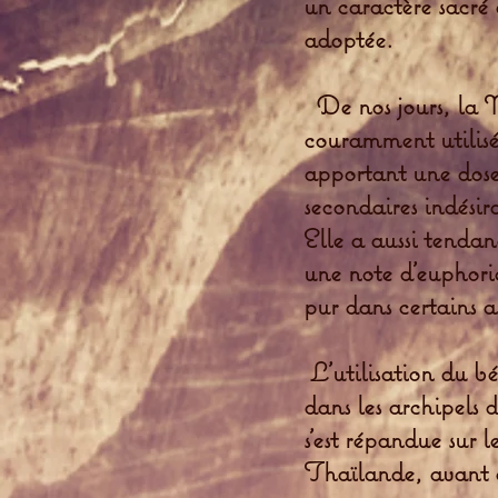
un caractère sacré
adoptée.
De nos jours, la N
couramment utilisée
apportant une dose 
secondaires indésir
Elle a aussi tenda
une note d'euphori
pur dans certains a
L’utilisation du bé
dans les archipels 
s’est répandue sur
Thaïlande, avant d’