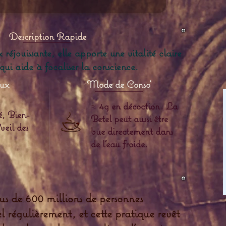
Description Rapide
 réjouissante, elle apporte une vitalité claire
qui aide à focaliser la conscience.
aux
Mode de Conso'
≈
4g en décoction. La
é, Bien-
Betel peut aussi être
veil des
bue directement dans
de l'eau froide.
s de 600 millions de personnes
 régulièrement, et cette pratique revêt