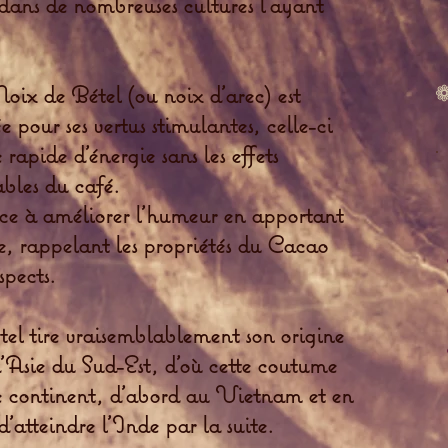
 dans de nombreuses cultures l’ayant
oix de Bétel (ou noix d'arec) est
 pour ses vertus stimulantes, celle-ci
rapide d'énergie sans les effets
ables du café.
nce à améliorer l'humeur en apportant
e, rappelant les propriétés du Cacao
spects.
tel tire vraisemblablement son origine
d’Asie du Sud-Est, d’où cette coutume
 le continent, d’abord au Vietnam et en
atteindre l’Inde par la suite.