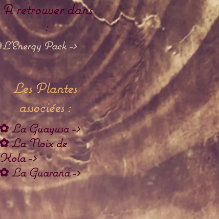
A retrouver dans
:
L'Energy Pack
->
❁
Les Plantes
associées :
✿
La Guayu
sa ->
✿
La Noix de
Kola
->
✿
La Guarana
->