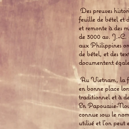
Des preuves histor
feuille de bétel et 
et remonte à des mi
de 3000 av. J.-C.
aux Philippines on
de bétel, et des te
documentent égalem
Au Vietnam, la feu
en bonne place lor
traditionnel et à d
En Papouasie-Nouve
connue sous le nom
utilisé et l’on peu