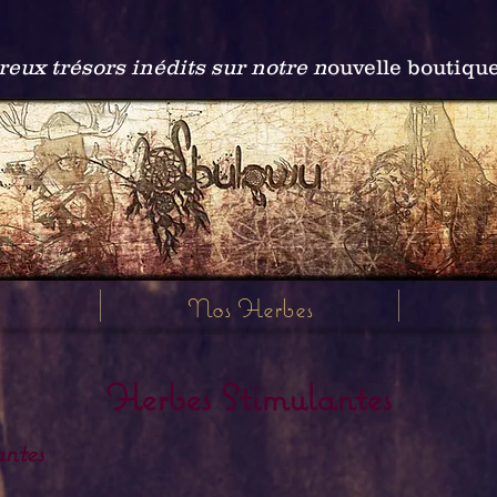
ux trésors inédits sur notre n
ouvelle boutiqu
Nos Herbes
Herbes Stimulantes
ntes