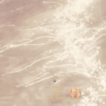
Infos
Me
& Actus