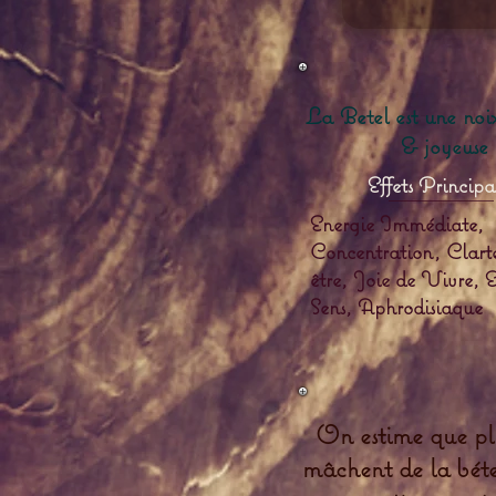
La Betel est une noix
& joyeuse 
Effets Princip
Energie Immédiate,
Concentration, Clart
être, Joie de Vivre, E
Sens, Aphrodisiaque
On estime que plu
mâchent de la bétel