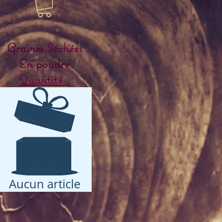
Graines
Séchées
En poudre
Quantité :
Aucun article