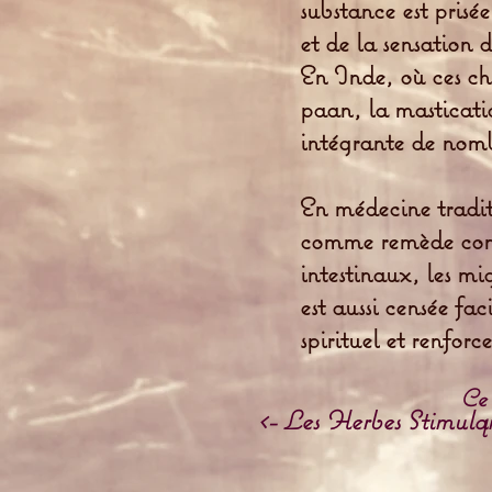
substance est prisé
et de la sensation 
En Inde, où ces ch
paan, la masticatio
intégrante de nomb
En médecine traditi
comme remède contr
intestinaux, les mig
est aussi censée f
spirituel et renforce
Ce 
<- Les Herbes Stimula
l