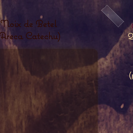
Noix de Betel
(Areca Catechu)
Q
(