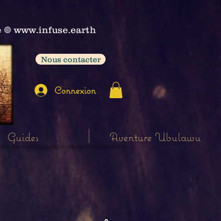
e
𖣠
www.infuse.earth
Nous contacter
Connexion
Guides
Aventure Ubulawu