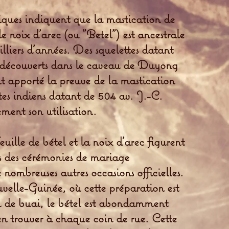
iques indiquent que la mastication de
de noix d’arec (ou "Betel") est ancestrale
lliers d’années. Des squelettes datant
 découverts dans le caveau de Duyong
t apporté la preuve de la mastication
xtes indiens datant de 504 av. J.-C.
ent son utilisation.
ille de bétel et la noix d’arec figurent
s des cérémonies de mariage
e nombreuses autres occasions officielles.
lle-Guinée, où cette préparation est
 de buai, le bétel est abondamment
t en trouver à chaque coin de rue. Cette