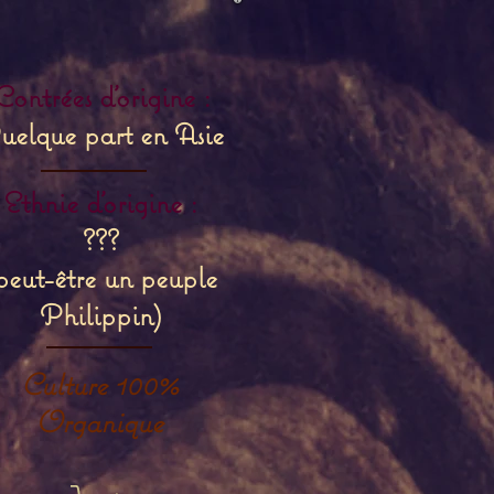
Contrées d'origine :
uelque part en Asie
Ethnie d'origine :
???
peut-être un peuple
Philippin)
Culture 100%
Organique