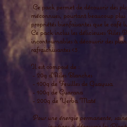
Ce pack permet de découvrir des pla
méconnues, pourtant beaucoup plus r
propriétés bienfaisantes que le café
Ce pack inclus les délicieuses Ailes 
incontournables à découvrir des plant
rafraichissantes <3
Il est composé de :
- 20g d'Ailes Blanches
- 100g de Feuilles de Guayusa
- 100g de Guarana
- 200g de Yerba Maté
Pour une énergie permanente, saine 
invitions à découvrir les Plant