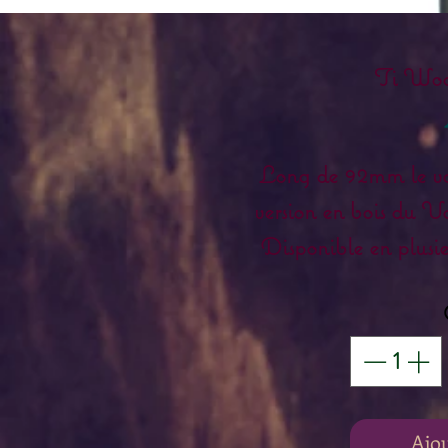
Ti Woo
Long de 92mm le
v
version en bois du
Disponible en plusie
et
Le vaporisateur 
embout buccal en boi
d’un SS condenser 
vapeur), d’un corps
Ajo