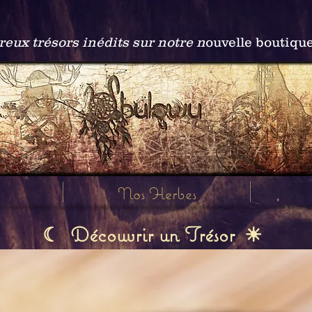
ux trésors inédits sur notre n
ouvelle boutiqu
Nos Herbes
Découvrir un Trésor
☾
☀