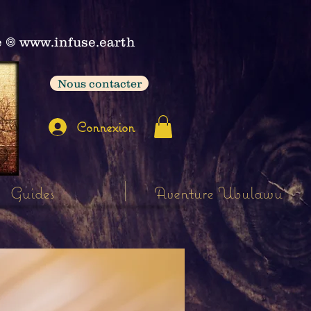
e
𖣠
www.infuse.earth
Nous contacter
Connexion
Guides
Aventure Ubulawu