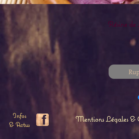
Résine de
Rup
Infos
Mentions Légales & C
& Actus