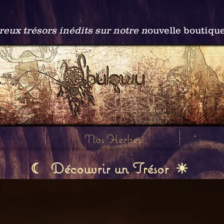
ux trésors inédits sur notre n
ouvelle boutiqu
Nos Herbes
Découvrir un Trésor
☾
☀