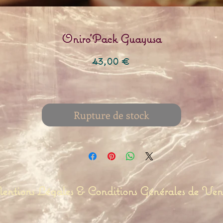
Oniro'Pack Guayusa
Prix
43,00 €
Rupture de stock
ntions Légales & Conditions Générales de Ven