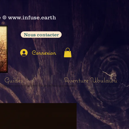
e
𖣠
www.infuse.earth
Nous contacter
Connexion
Guides
Aventure Ubulawu