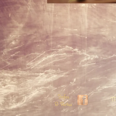
Infos
Me
& Actus