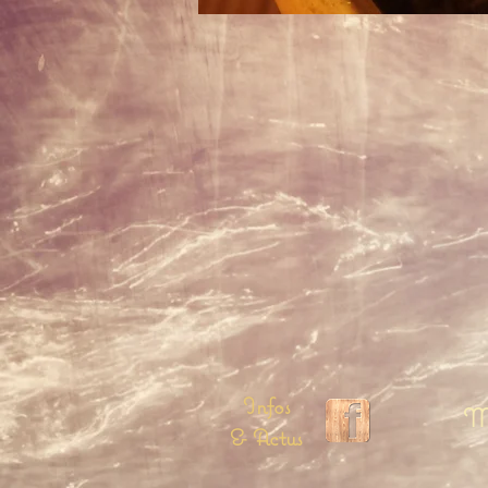
Infos
Me
& Actus