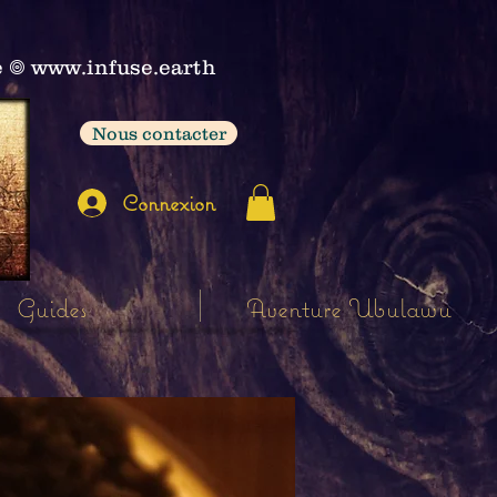
e
𖣠
www.infuse.earth
Nous contacter
Connexion
Guides
Aventure Ubulawu