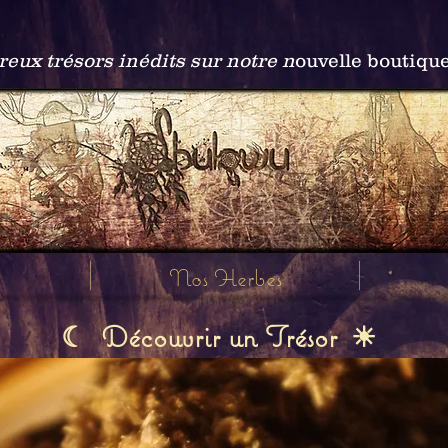
ux trésors inédits sur notre n
ouvelle boutiqu
Nos Herbes
Découvrir un Trésor
☾
☀