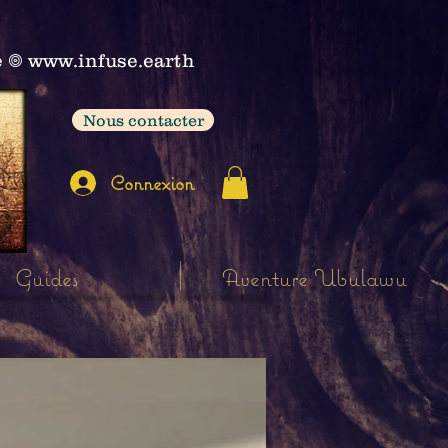
e
𖣠
www.infuse.earth
Nous contacter
Connexion
Guides
Aventure Ubulawu