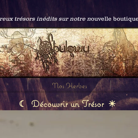
ux trésors inédits sur notre n
ouvelle boutiqu
Nos Herbes
Découvrir un Trésor
☾
☀