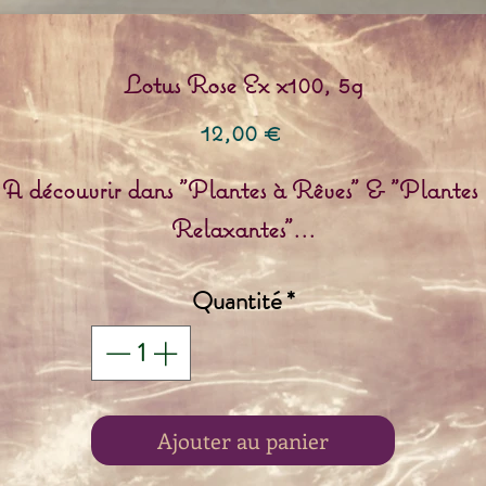
Lotus Rose Ex x100, 5g
Prix
12,00 €
A découvrir dans "Plantes à Rêves" & "Plantes 
Relaxantes"...
Quantité
*
Ajouter au panier