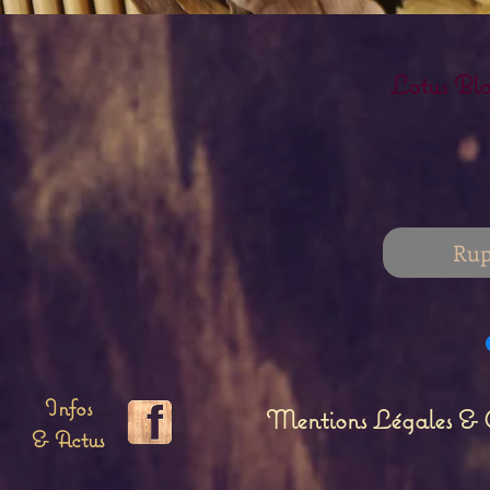
Lotus Bla
Rup
Infos
Mentions Légales & C
& Actus