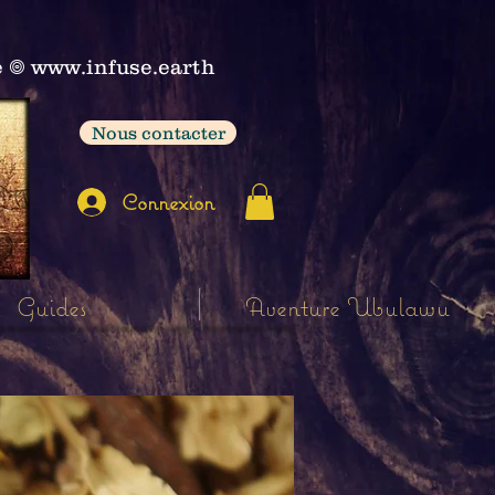
e
𖣠
www.infuse.earth
Nous contacter
Connexion
Guides
Aventure Ubulawu