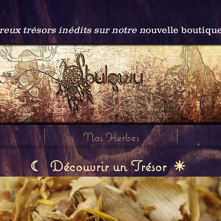
ux trésors inédits sur notre n
ouvelle boutiqu
Nos Herbes
Découvrir un Trésor
☾
☀