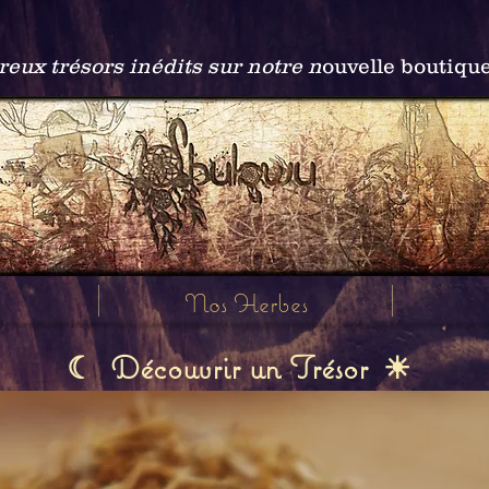
ux trésors inédits sur notre n
ouvelle boutiqu
Nos Herbes
Découvrir un Trésor
☾
☀