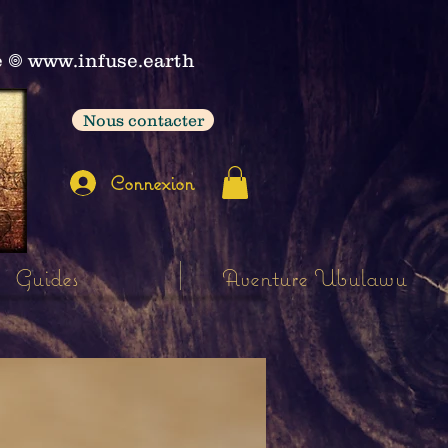
e
𖣠
www.infuse.earth
Nous contacter
Connexion
Guides
Aventure Ubulawu