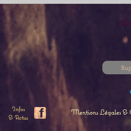
Gin
Rup
Infos
Mentions Légales & C
& Actus