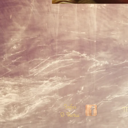
Infos
Me
& Actus