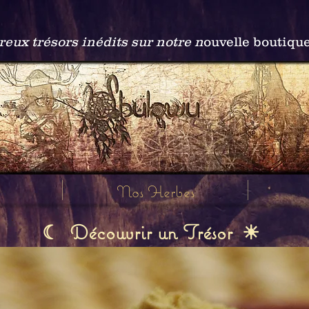
ux trésors inédits sur notre n
ouvelle boutiqu
Nos Herbes
Découvrir un Trésor
☾
☀