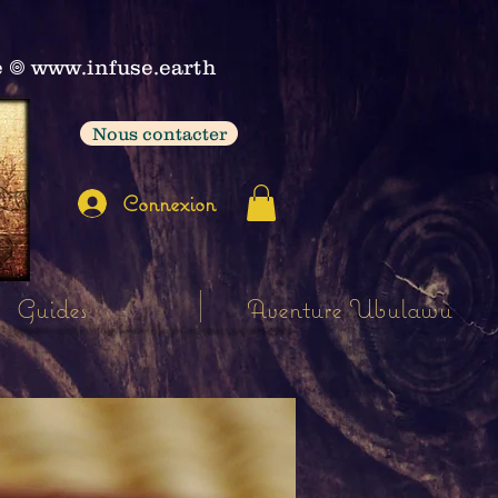
e
𖣠
www.infuse.earth
Nous contacter
Connexion
Guides
Aventure Ubulawu