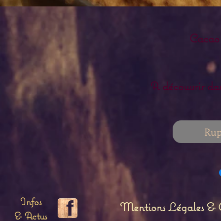
Cacao
A découvrir dan
Rup
Infos
Mentions Légales & C
& Actus