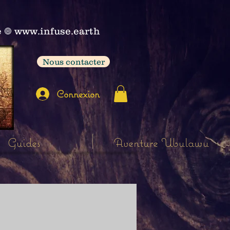
e
𖣠
www.infuse.earth
Nous contacter
Connexion
Guides
Aventure Ubulawu