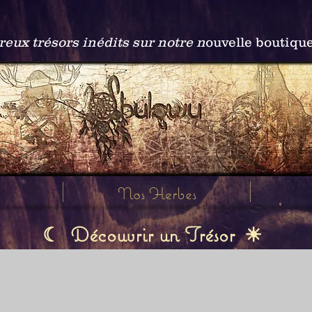
ux trésors inédits sur notre n
ouvelle boutiqu
Nos Herbes
Découvrir un Trésor
☾
☀