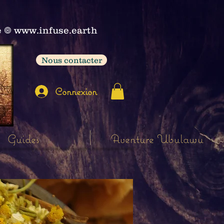
e
𖣠
www.infuse.earth
Nous contacter
Connexion
Guides
Aventure Ubulawu