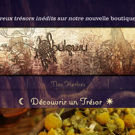
ux trésors inédits sur notre n
ouvelle boutiqu
Nos Herbes
Découvrir un Trésor
☾
☀