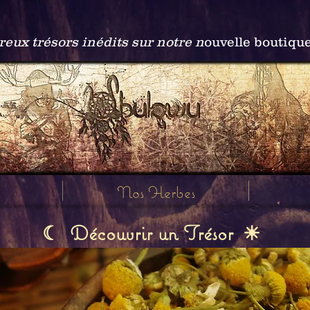
ux trésors inédits sur notre n
ouvelle boutiqu
Nos Herbes
Découvrir un Trésor
☾
☀