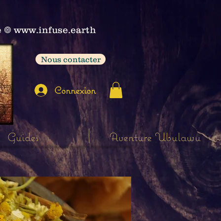
e
𖣠
www.infuse.earth
Nous contacter
Connexion
Guides
Aventure Ubulawu