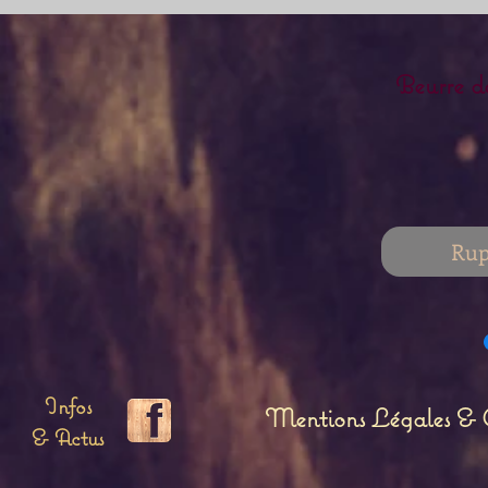
Beurre d
Rup
Infos
Mentions Légales & C
& Actus