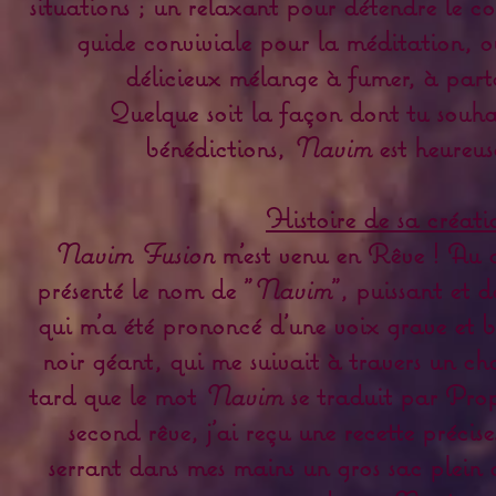
situations ; un relaxant pour détendre le cor
guide conviviale pour la méditation, 
délicieux mélange à fumer, à part
Quelque soit la façon dont tu souhai
bénédictions,
Navim
est heureuse
Histoire de sa créati
Navim Fusion
m'est venu en Rêve ! Au c
présenté le nom de "
Navim
", puissant et 
qui m'a été prononcé d'une voix grave et 
noir géant, qui me suivait à travers un ch
tard que le mot
Navim
se traduit par Pro
second rêve, j'ai reçu une recette précis
serrant dans mes mains un gros sac plein 