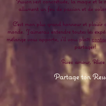
Fusion
s'est concrétisée, la magie et le
allument un feu de passion et de vol
C'est mon plus grand honneur et plaisir 
monde. J'aimerais entendre toutes les expér
mélange vous apporte, s'il vous plaît
conta
partager!
Avec amour, Alice
Partage ton Ress