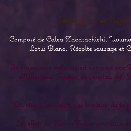
...
Sachet de 10g de Navim 
Composé de Calea Zacatachichi, Uvuma
Lotus Blanc. Récolte sauvage et Cu
Ce majestueux mélange est composé par A
d'Ubulawu. Traduit de l'anglais
(cf.
N
- - -
Du rêve à la réalité, j'ai le plaisir de te 
Les effets de
Navim'Fusion
sont doux et