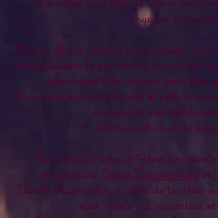
d'accéder à un état de calme présence,
physique et mental
Navim
offre un espace pour voyager vers l'i
et adoucissant la perception des mondes ext
notre vérité à la surface, pour être 
Pour ceux qui sont disposés et prêts à écou
de mener à une méditation
d'introspection et de pers
Avec deux Herbes à Rêves ancestral
principaux,
Calea Zacatechichi
et
Navim Fusion
est une alliée de tes rêves 
état "rêveur", d'inspiration et