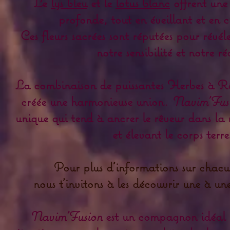
Le
lys bleu
et le
lotus blanc
offrent une
profonde, tout en éveillant et en cl
Ces fleurs sacrées sont réputées pour révéle
notre sensibilité et notre ré
La combinaison de puissantes Herbes à Rêv
créée une harmonieuse union.
Navim'Fus
unique qui tend à ancrer le rêveur dans la 
et élevant le corps terres
Pour plus d'informations sur chacu
nous t'invitons à les découvrir une à un
Navim'Fusion
est un compagnon idéal 