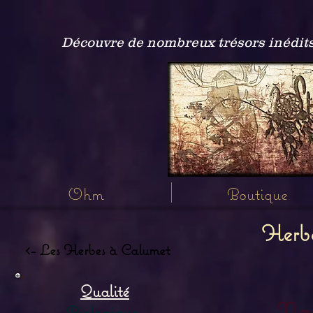
Découvre de nombreux trésors inédits
Ohm
Boutique
Herbe
<- Les Herbes à Calumet
Qualité
Nav
Biologique,