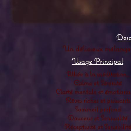
Desc
Un délicieux mélange, 
Usage Principal
Alliée à la méditation,
Calme et Sérenité
Clarté mentale et émotionn
Rêves riches et puissants
Sommeil profond
Douceur et Sensualité
Réceptivité et Sensibilité