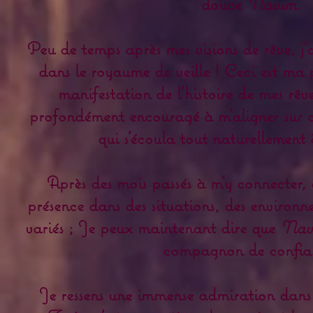
douce
Navim
.
Peu de temps après mes visions de rêve, j'
dans le royaume de veille ! Ceci est ma 
manifestation de l'histoire de mes rêves
profondément encouragé à m'aligner sur c
qui s'écoula tout naturellement 
Après des mois passés à m'y connecter, à 
présence dans des situations, des environne
variés ; Je peux maintenant dire que
Nav
compagnon de confia
Je ressens une immense admiration dans