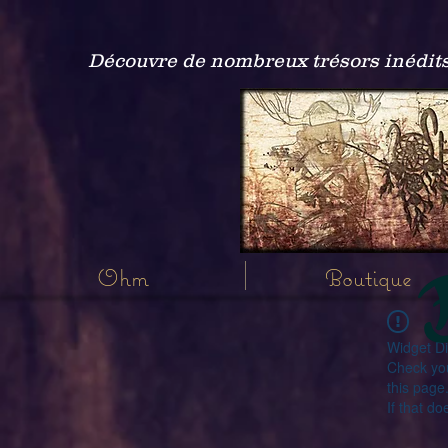
Découvre de nombreux trésors inédits
Ohm
Boutique
Widget Di
Check you
this page
If that do