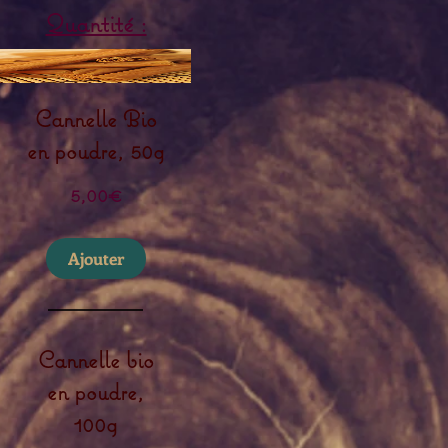
Quantité :
Cannelle Bio
en poudre, 50g
Prix
5,00€
Ajouter
Cannelle bio
en poudre,
100g