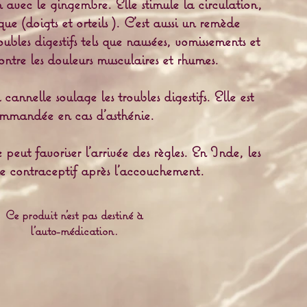
n avec le gingembre. Elle stimule la circulation,
e (doigts et orteils ). C'est aussi un remède
oubles digestifs tels que nausées, vomissements et
ontre les douleurs musculaires et rhumes.
cannelle soulage les troubles digestifs. Elle est
ommandée en cas d'asthénie.
peut favoriser l'arrivée des règles. En Inde, les
e contraceptif après l'accouchement.
Ce produit n'est pas destiné à
l'auto-médication.