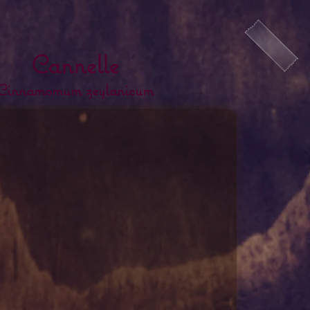
Cannelle
Cinnamomum zeylanicum