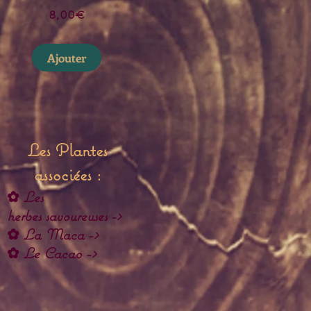
Prix
8,00€
Ajouter
Les Plantes
associées :
✿
Les
herbes savoureuses ->
✿
La Maca ->
✿
Le Cacao ->