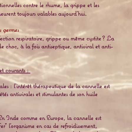
ionnelles contre le rhume, la grippe et les
meurent toujours valables aujourd'hui.
s germes
fection respiratoire, grippe ou même cystite ? La
de choc, à la fois antiseptique, antiviral et anti-
et courants :
les : l'intérêt thérapeutique de la cannelle est
tés antivirales et stimulantes de son huile
 En Inde comme en Europe, la cannelle est
fer" l'organisme en cas de refroidissement,