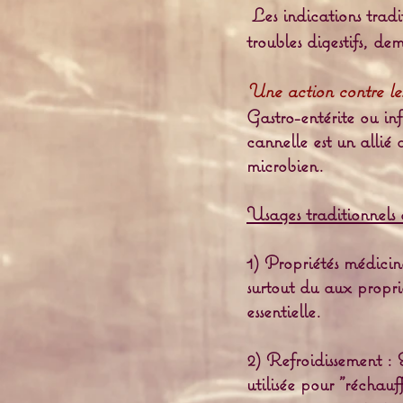
Les indications tradit
troubles digestifs, de
Une action contre le
Gastro-entérite ou in
cannelle est un allié 
microbien.
Usages traditionnels 
1) Propriétés médicina
surtout du aux proprié
essentielle.
2) Refroidissement :
utilisée pour "réchauf