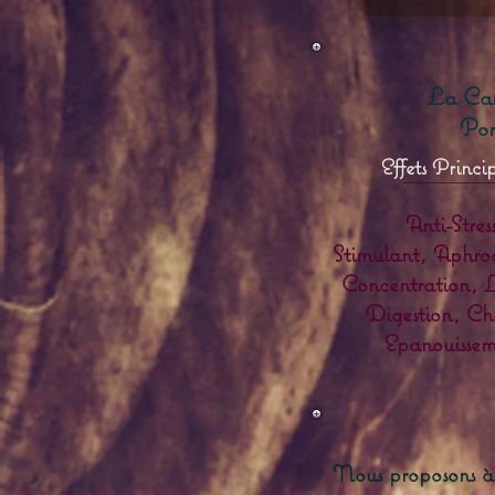
La Can
Por
Effets Princi
Anti-Stress
Stimulant, Aphro
Concentration, L
Digestion, Ch
Epanouissem
Nous proposons à p