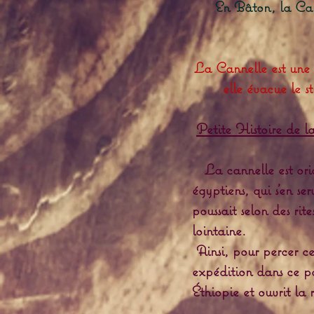
En Bâton, la Cann
La Cannelle est une 
elle évacue le st
Petite Histoire de l
La cannelle est origi
égyptiens, qui s’en s
poussait selon des rit
lointaine.
Ainsi, pour percer c
expédition dans ce p
Éthiopie et ouvrit la