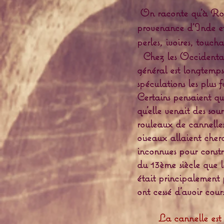
On raconte qu’à Rome
provenance d’Inde et
perles, ivoires, touchai
Chez les Occidentaux,
général est longtemps 
spéculations les plus fo
Certains pensaient qu
qu'elle venait des sou
rouleaux de cannelles
oiseaux allaient cher
inconnues pour constru
du 13ème siècle que l
était principalement 
ont cessé d'avoir cour
La cannelle est