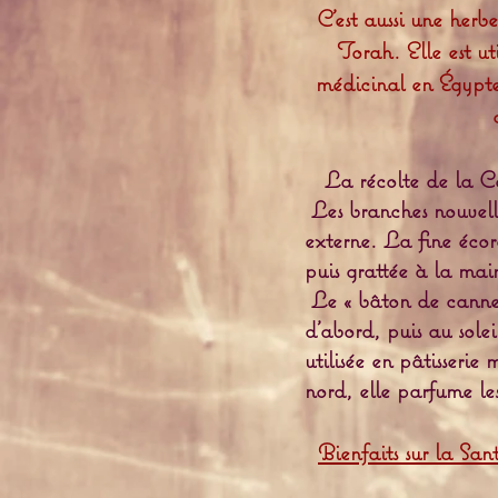
C'est aussi une herb
Torah. Elle est ut
médicinal en Égypte
La récolte de la Can
Les branches nouvelle
externe. La fine écor
puis grattée à la mai
Le « bâton de cannell
d’abord, puis au solei
utilisée en pâtisseri
nord, elle parfume les
Bienfaits sur la Sant