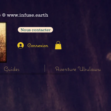
e
𖣠
www.infuse.earth
Nous contacter
Connexion
Guides
Aventure Ubulawu