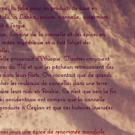
, la folie pour les produits de luxe en
 du Sri Lanka, poivre, cannelle, gingembre,
t à l’orgie.
 l'origine de la cannelle et des épices en
restée mystérieuse et a fait l’objet des
lles.
'elle provenait d'Ethiopie. D'autres croyaient
rces du Nil et que les pêcheurs retrouvaient des
 dans leurs filets. On racontait que de grands
cher les rouleaux de cannelles dans une terre
ire leurs nids en Arabie. Ce n'est que vers la fin
es occidentaux ont compris que la cannelle
produite à Ceylan et que ces histoires insensées
s.
 nos jours une épice de renommée mondiale.