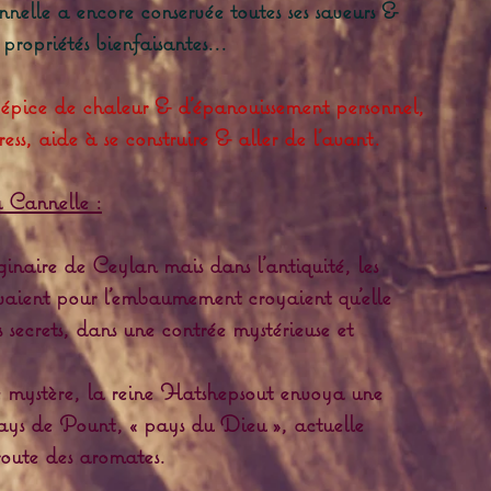
elle a encore conservée toutes ses saveurs &
propriétés bienfaisantes...
épice de chaleur & d'épanouissement personnel,
ress, aide à se construire & aller de l'avant.
a Cannelle :
naire de Ceylan mais dans l’antiquité, les
ervaient pour l’embaumement croyaient qu’elle
es secrets, dans une contrée mystérieuse et
e mystère, la reine Hatshepsout envoya une
ays de Pount, « pays du Dieu », actuelle
 route des aromates.