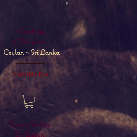
Contrées
d'Origines :
Ceylan ~ Sri Lanka
Certifiée Bio
Écorce
Séchée
En Baton