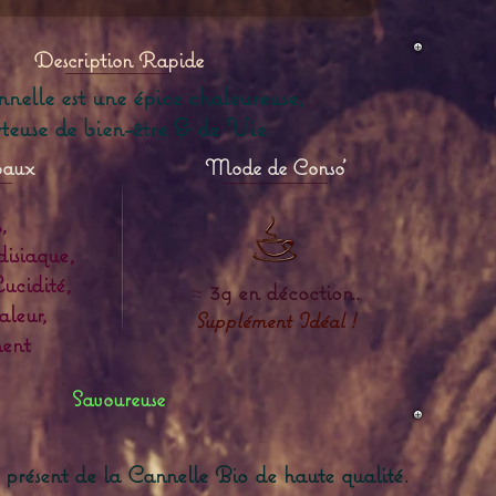
Description Rapide
nelle est une épice chaleureuse,
teuse de bien-être & de Vie.
paux
Mode de Conso'
,
disiaque,
ucidité,
≈
3g en décoction.
aleur,
Supplément Idéal !
ent
Savoureuse
résent de la Cannelle Bio de haute qualité.