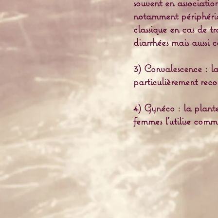
souvent en associatio
notamment périphériqu
classique en cas de tr
diarrhées mais aussi c
3) Convalescence : la 
particulièrement rec
4) Gynéco : la plante 
femmes l'utilise comm