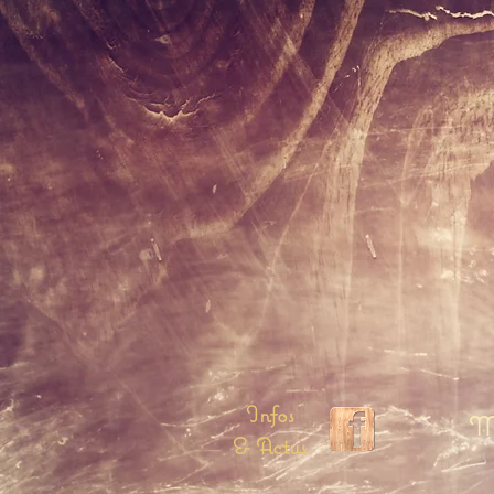
Infos
Me
& Actus