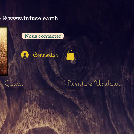
e
𖣠
www.infuse.earth
Nous contacter
Connexion
Guides
Aventure Ubulawu